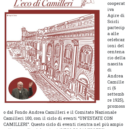
cooperat
iva
Agire di
Scicli
partecip
a alle
celebraz
ioni del
centena
rio della
nascita
di
Andrea
Camille
ri (6
settemb
re 1925),
promoss
o dal Fondo Andrea Camilleri e il Comitato Nazionale
Camilleri 100, con il ciclo di eventi “UN’ESTATE CON
CAMILLERI”. Questo ciclo di eventi rientra nel più ampio