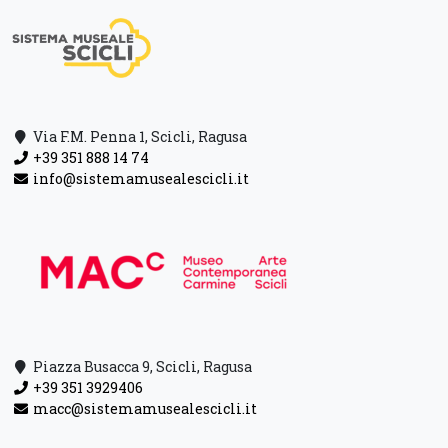
Via F.M. Penna 1, Scicli, Ragusa
+39 351 888 14 74
info@sistemamusealescicli.it
Piazza Busacca 9, Scicli, Ragusa
+39 351 3929406
macc@sistemamusealescicli.it