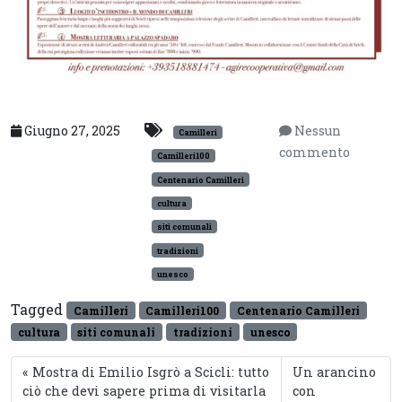
Giugno 27, 2025
Nessun
Camilleri
commento
Camilleri100
Centenario Camilleri
cultura
siti comunali
tradizioni
unesco
Tagged
Camilleri
Camilleri100
Centenario Camilleri
cultura
siti comunali
tradizioni
unesco
Mostra di Emilio Isgrò a Scicli: tutto
Un arancino
ciò che devi sapere prima di visitarla
con