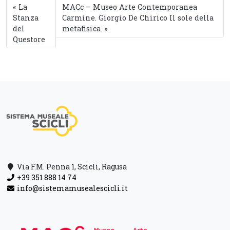
La
MACc – Museo Arte Contemporanea
Stanza
Carmine. Giorgio De Chirico Il sole della
del
metafisica.
Questore
Via F.M. Penna 1, Scicli, Ragusa
+39 351 888 14 74
info@sistemamusealescicli.it