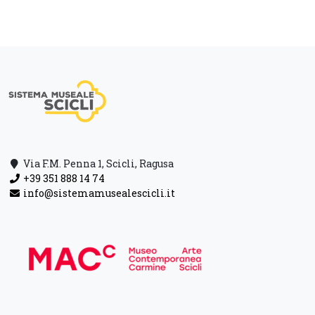
Via F.M. Penna 1, Scicli, Ragusa
+39 351 888 14 74
info@sistemamusealescicli.it