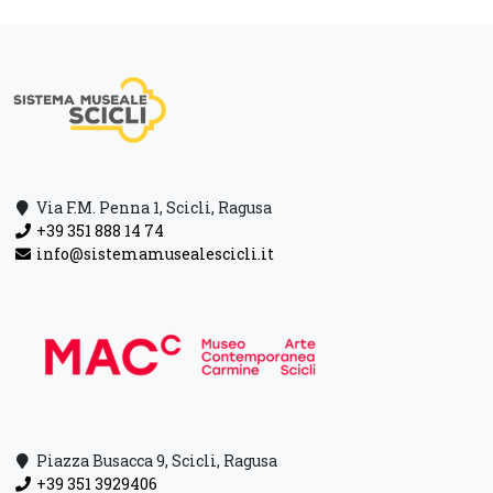
Via F.M. Penna 1, Scicli, Ragusa
+39 351 888 14 74
info@sistemamusealescicli.it
Piazza Busacca 9, Scicli, Ragusa
+39 351 3929406