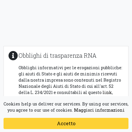
Obblighi di trasparenza RNA
Obblighi informativi per le erogazioni pubbliche:
gli aiuti di Stato e gli aiuti de minimis ricevuti
dalla nostra impresa sono contenuti nel Registro
Nazionale degli Aiuti di Stato di cui all'art. 52
della L. 234/2021 e consultabili al questo
link
,
inserendo
01509700884
come chiave di ricerca,
Cookies help us deliver our services. By using our services,
nel campo C.F. Beneficiario.
you agree to our use of cookies.
Maggiori informazioni
Accetto
© 2026 - Sistema Museale Scicli - AGIRE Soc. Coop. Sociale P. Iva
Powered by
01509700884
creattica