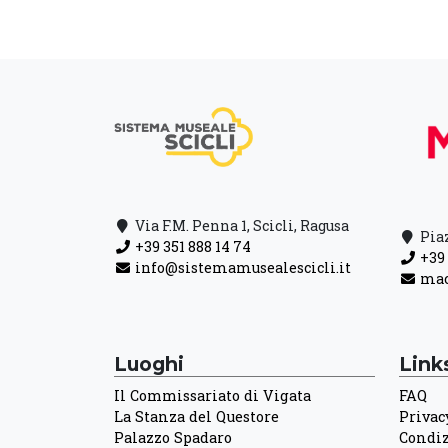
Via F.M. Penna 1, Scicli, Ragusa
Piaz
+39 351 888 14 74
+39 
info@sistemamusealescicli.it
mac
Luoghi
Links
Il Commissariato di Vigata
FAQ
La Stanza del Questore
Privac
Palazzo Spadaro
Condiz