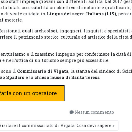
 suo staff impiega giovani con differenti abilità. Dal 2017 gest
 la totale accessibilità un obiettivo stimolante e gratificante,
 di visite guidate in
Lingua dei segni Italiana (LIS)
, percor
ni motorie.
essionali quali archeologi, ingegneri, linguisti e specialisti 
rriere il patrimonio storico, culturale ed artistico della città 
n entusiasmo e il massimo impegno per confermare la città di 
a e nell’ottica di un turismo sempre più accessibile.
 sono il
Commissario di Vigata
, la stanza del sindaco di Scicl
zzo Spadaro
e la
chiesa museo di Santa Teresa
.
arla con un operatore
Nessun commento
Visitare il commissariato di Vigata. Cosa devi sapere