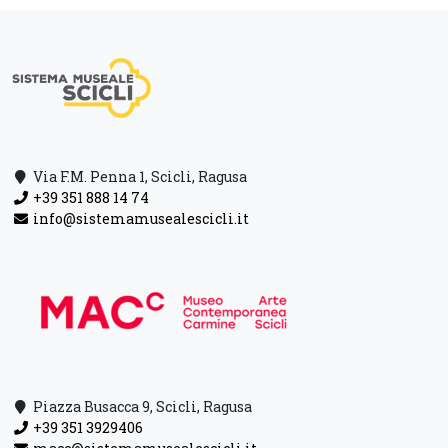
Via F.M. Penna 1, Scicli, Ragusa
+39 351 888 14 74
info@sistemamusealescicli.it
Piazza Busacca 9, Scicli, Ragusa
+39 351 3929406