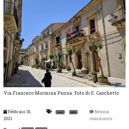
Via Franceco Mormina Penna. Foto di E. Caschetto
Febbraio 18,
Nessun
cool
info
2021
commento