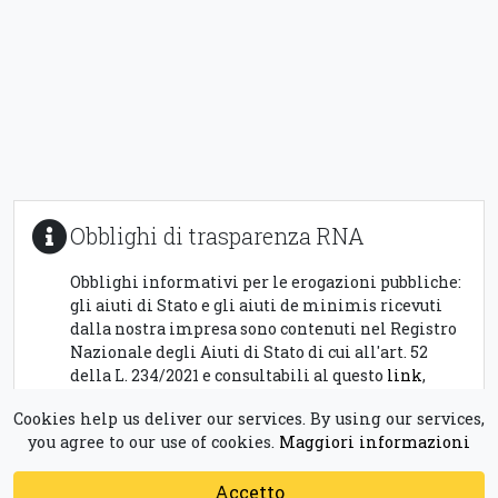
Obblighi di trasparenza RNA
Obblighi informativi per le erogazioni pubbliche:
gli aiuti di Stato e gli aiuti de minimis ricevuti
dalla nostra impresa sono contenuti nel Registro
Nazionale degli Aiuti di Stato di cui all'art. 52
della L. 234/2021 e consultabili al questo
link
,
inserendo
01509700884
come chiave di ricerca,
Cookies help us deliver our services. By using our services,
nel campo C.F. Beneficiario.
you agree to our use of cookies.
Maggiori informazioni
Accetto
© 2026 - Sistema Museale Scicli - AGIRE Soc. Coop. Sociale P. Iva
Powered by