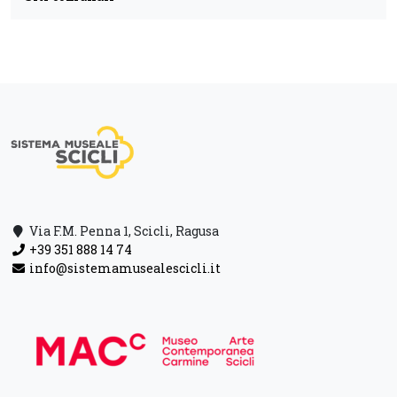
Via F.M. Penna 1, Scicli, Ragusa
+39 351 888 14 74
info@sistemamusealescicli.it